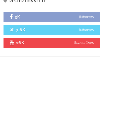
RESTER CONNECTÉ
3K
followers
7.6K
followers
16K
Subscribers