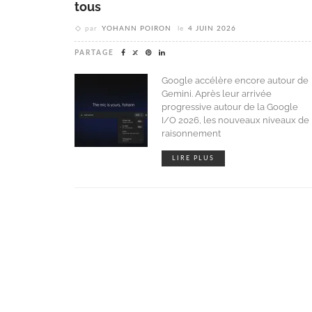
tous
par
YOHANN POIRON
le
4 JUIN 2026
PARTAGE
Google accélère encore autour de
Gemini. Après leur arrivée
progressive autour de la Google
I/O 2026, les nouveaux niveaux de
raisonnement
LIRE PLUS