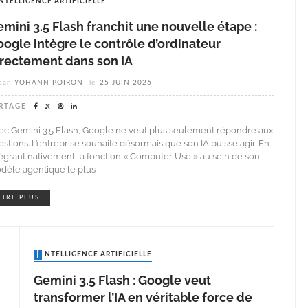
INTELLIGENCE ARTIFICIELLE
mini 3.5 Flash franchit une nouvelle étape :
ogle intègre le contrôle d’ordinateur
irectement dans son IA
par
YOHANN POIRON
le
25 JUIN 2026
RTAGE
ec Gemini 3.5 Flash, Google ne veut plus seulement répondre aux
estions. L’entreprise souhaite désormais que son IA puisse agir. En
tégrant nativement la fonction « Computer Use » au sein de son
dèle agentique le plus
LIRE PLUS
INTELLIGENCE ARTIFICIELLE
Gemini 3.5 Flash : Google veut
transformer l’IA en véritable force de