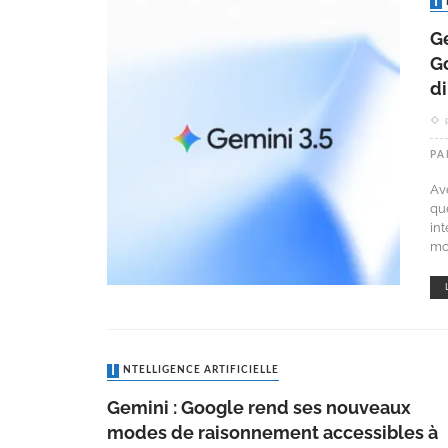
Ge
Go
d
PA
Av
qu
in
mo
INTELLIGENCE ARTIFICIELLE
Gemini : Google rend ses nouveaux
modes de raisonnement accessibles à