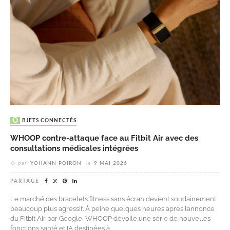
OBJETS CONNECTÉS
WHOOP contre-attaque face au Fitbit Air avec des
consultations médicales intégrées
par
YOHANN POIRON
le
9 MAI 2026
PARTAGE
Le marché des bracelets fitness sans écran devient soudainement
beaucoup plus agressif. À peine quelques heures après l’annonce
du Fitbit Air par Google, WHOOP dévoile une série de nouvelles
fonctions santé et IA destinées à