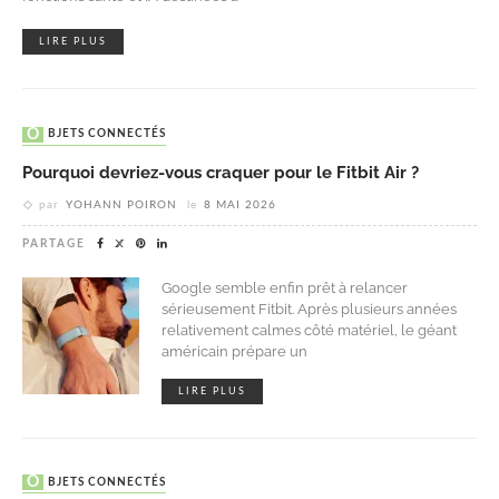
LIRE PLUS
OBJETS CONNECTÉS
Pourquoi devriez-vous craquer pour le Fitbit Air ?
par
YOHANN POIRON
le
8 MAI 2026
PARTAGE
Google semble enfin prêt à relancer
sérieusement Fitbit. Après plusieurs années
relativement calmes côté matériel, le géant
américain prépare un
LIRE PLUS
OBJETS CONNECTÉS