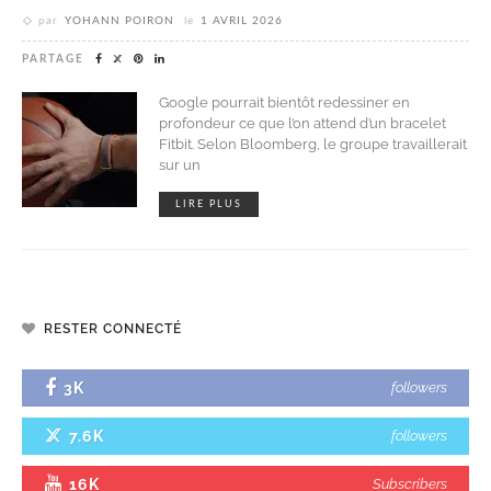
par
YOHANN POIRON
le
1 AVRIL 2026
PARTAGE
Google pourrait bientôt redessiner en
profondeur ce que l’on attend d’un bracelet
Fitbit. Selon Bloomberg, le groupe travaillerait
sur un
LIRE PLUS
RESTER CONNECTÉ
3K
followers
7.6K
followers
16K
Subscribers