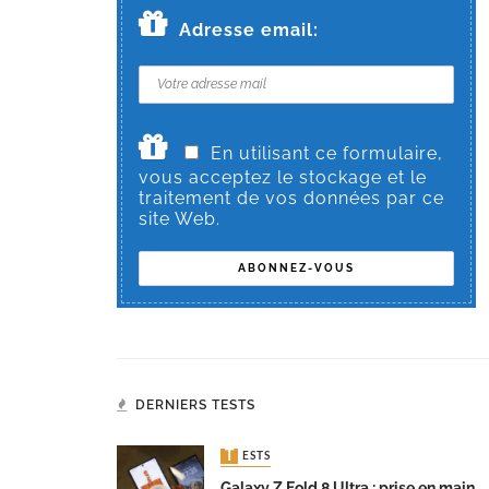
Adresse email:
En utilisant ce formulaire,
vous acceptez le stockage et le
traitement de vos données par ce
site Web.
DERNIERS TESTS
TESTS
Galaxy Z Fold 8 Ultra : prise en main