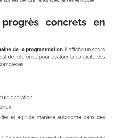
 sur les benchmarks spécialisés en code.
progrès concrets en
omaine de la programmation
. Il affiche un score
est de référence pour évaluer la capacité des
 complexes.
eule opération.
ccrue.
anifier et agir de manière autonome dans des