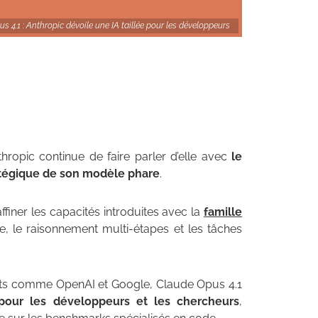
s 4.1 : Anthropic dévoile une IA taillée pour les développeurs
hropic continue de faire parler d’elle avec
le
atégique de son modèle phare
.
finer les capacités introduites avec la
famille
elle, le raisonnement multi-étapes et les tâches
éants comme OpenAI et Google, Claude Opus 4.1
pour les développeurs et les chercheurs
,