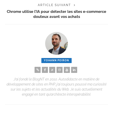
ARTICLE SUIVANT
Chrome utilise l’IA pour détecter les sites e-commerce
douteux avant vos achats
YOHANN POIRON
J’ai fondé le BlogNT en 2010. Autodidacte en matière de
développement de sites en PHP, j’ai toujours poussé ma curiosité
sur les sujets et les actualités du Web. Je suis actuellement
engagé en tant qu’architecte interopérabilité.