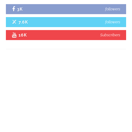
3K
followers
7.6K
followers
16K
Subscribers