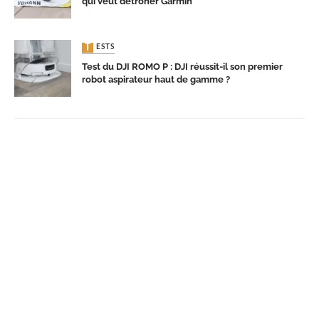
qui veut détrôner Garmin
TESTS
Test du DJI ROMO P : DJI réussit-il son premier
robot aspirateur haut de gamme ?