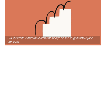
Claude limité ? Anthropic restreint l’usage de son IA générative face
aux abus