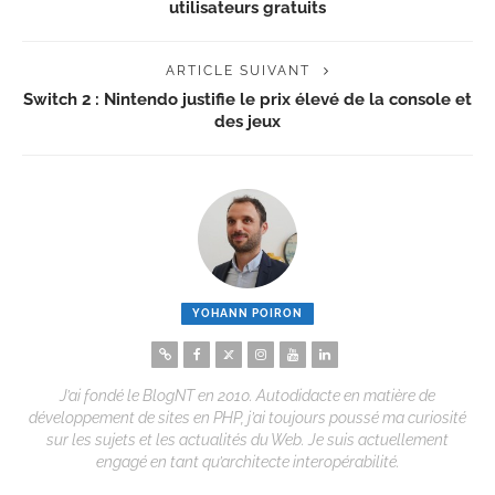
utilisateurs gratuits
ARTICLE SUIVANT
Switch 2 : Nintendo justifie le prix élevé de la console et
des jeux
YOHANN POIRON
J’ai fondé le BlogNT en 2010. Autodidacte en matière de
développement de sites en PHP, j’ai toujours poussé ma curiosité
sur les sujets et les actualités du Web. Je suis actuellement
engagé en tant qu’architecte interopérabilité.