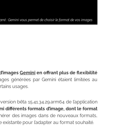
carré : Gemini vous permet de choisir le format de vos images
 d’images
Gemini
en offrant plus de flexibilité
mages générées par Gemini étaient limitées au
rtains usages.
 version bêta 15.41.34.29.arm64 de l’application
mi différents formats d’image, dont le format
générer des images dans de nouveaux formats,
existante pour l’adapter au format souhaité.