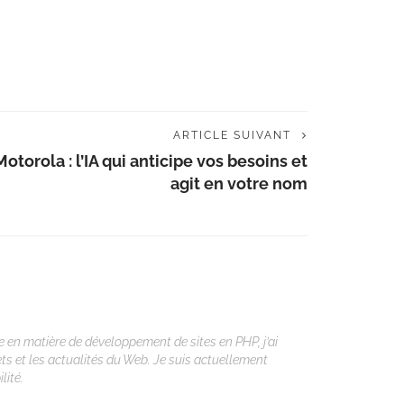
ARTICLE SUIVANT
Motorola : l’IA qui anticipe vos besoins et
agit en votre nom
 en matière de développement de sites en PHP, j’ai
ets et les actualités du Web. Je suis actuellement
lité.