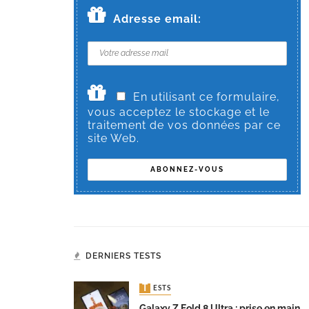
Adresse email:
En utilisant ce formulaire,
vous acceptez le stockage et le
traitement de vos données par ce
site Web.
DERNIERS TESTS
TESTS
Galaxy Z Fold 8 Ultra : prise en main