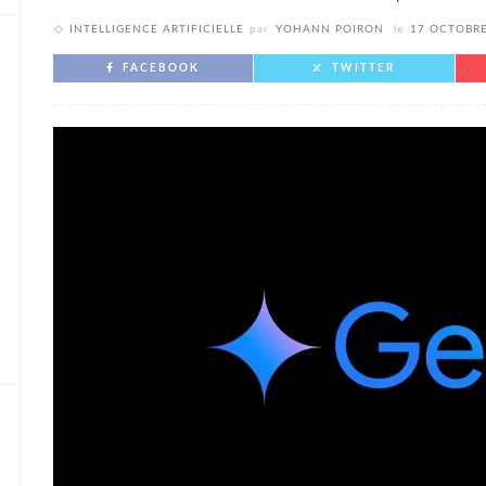
INTELLIGENCE ARTIFICIELLE
par
YOHANN POIRON
le
17 OCTOBRE
FACEBOOK
TWITTER