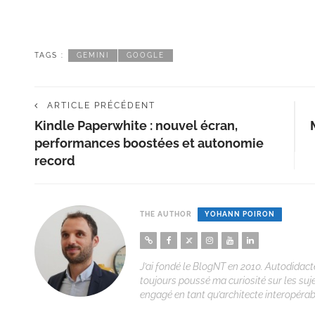
TAGS :
GEMINI
GOOGLE
ARTICLE PRÉCÉDENT
Kindle Paperwhite : nouvel écran,
performances boostées et autonomie
record
THE AUTHOR
YOHANN POIRON
J’ai fondé le BlogNT en 2010. Autodidacte
toujours poussé ma curiosité sur les suj
engagé en tant qu’architecte interopérabi