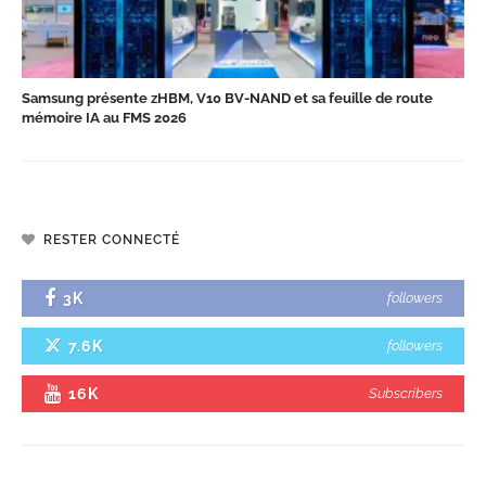
Samsung présente zHBM, V10 BV-NAND et sa feuille de route
mémoire IA au FMS 2026
RESTER CONNECTÉ
3K
followers
7.6K
followers
16K
Subscribers