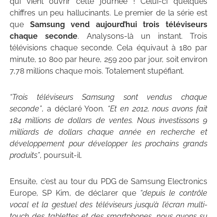
qui vient ouvrir cette journée ! Celui-ci quelques
chiffres un peu hallucinants. Le premier de la série est
que
Samsung vend aujourd’hui trois téléviseurs
chaque seconde
. Analysons-là un instant. Trois
télévisions chaque seconde. Cela équivaut à 180 par
minute, 10 800 par heure, 259 200 par jour, soit environ
7,78 millions chaque mois. Totalement stupéfiant.
“Trois téléviseurs Samsung sont vendus chaque
seconde”
, a déclaré Yoon.
“Et en 2012, nous avons fait
184 millions de dollars de ventes. Nous investissons 9
milliards de dollars chaque année en recherche et
développement pour développer les prochains grands
produits”
, poursuit-il.
Ensuite, c’est au tour du PDG de Samsung Electronics
Europe, SP Kim, de déclarer que
“depuis le contrôle
vocal et la gestuel des téléviseurs jusqu’à l’écran multi-
touch des tablettes et des smartphones, nous avons su