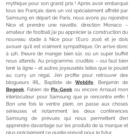
mythique pour son grand prix ! Après avoir embarqué
tous les Français dans un vol spécialement affrété par
Samsung en départ de Paris, nous avons pu rejoindre
Nice et prendre une navette, direction Monaco –
amateur de football j’ai pu apprécier la construction du
nouveau stade à Nice pour l’Euro 2016 et je dois
avouer qu’il est vraiment sympathique. On arrive donc
à 12h, l’heure de manger bien sûr, où un super buffet
nous attends. Au programme, crudités – oui faut bien
tenir la ligne – et autres joyeusetés telles que le poulet
au curry un régal. J’en profite pour retrouver des
blogueurs IRL, Baptiste de
Weblife
, Benjamin de
Begeek
, Fabien de
Pix-Geek
ou encore Arnaud mon
interlocuteur pour Samsung que je rencontre enfin !
Bon une fois le ventre plein, on passe aux choses
sérieuses et notamment les deux conférences
Samsung de prévues qui nous permettent d’en
apprendre davantage sur les produits de la marque et
plus précisément ce qu’elle prévoit pour le futur.