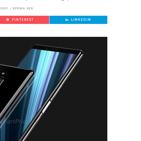
SONY
XPERIA XZ4
PINTEREST
LINKEDIN