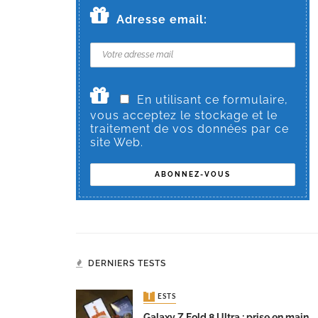
Adresse email:
En utilisant ce formulaire,
vous acceptez le stockage et le
traitement de vos données par ce
site Web.
DERNIERS TESTS
TESTS
Galaxy Z Fold 8 Ultra : prise en main