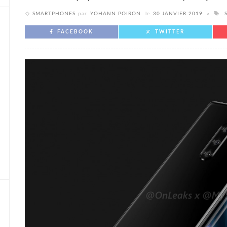
SMARTPHONES
par
YOHANN POIRON
le
30 JANVIER 2019
FACEBOOK
TWITTER