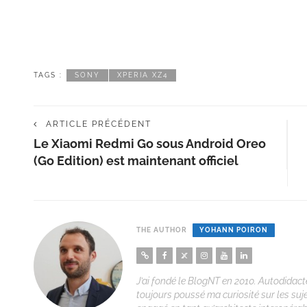
TAGS :
SONY
XPERIA XZ4
ARTICLE PRÉCÉDENT
Le Xiaomi Redmi Go sous Android Oreo
(Go Edition) est maintenant officiel
THE AUTHOR
YOHANN POIRON
J’ai fondé le BlogNT en 2010. Autodidacte
toujours poussé ma curiosité sur les suj