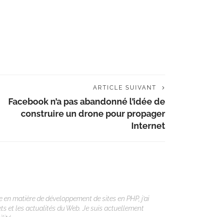
ARTICLE SUIVANT
Facebook n’a pas abandonné l’idée de
construire un drone pour propager
Internet
 en matière de développement de sites en PHP, j’ai
ets et les actualités du Web. Je suis actuellement