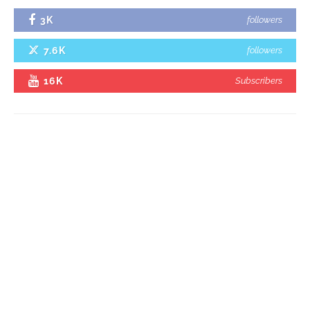
3K
followers
7.6K
followers
16K
Subscribers