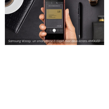
Samsung W2019 : un smartphone à clapet avec deux écrans AMOLED