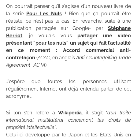
On pourrait penser qu’il s’agisse d’un nouveau livre de
la série
Pour Les Nuls
! Bien que ça pourrait être
réaliste, ce n’est pas le cas. En revanche, suite à une
publication partagée sur Google+ par
Stéphane
Berriot
, je voulais vous
partager une vidéo
présentant “pour les nuls” un sujet qui fait l’actualité
en ce moment : Accord commercial anti-
contrefaçon
(
ACAC
, en anglais
Anti-Counterfeiting Trade
Agreement
:
ACTA
).
J’espère que toutes les personnes utilisant
régulièrement Internet ont déjà entendu parler de cet
acronyme…
Si l’on s’en réfère à
Wikipédia
, il s’agit
“d’un traité
international multilatéral concernant les droits de
propriété intellectuelle”
.
Celui-ci développé par le Japon et les États-Unis en