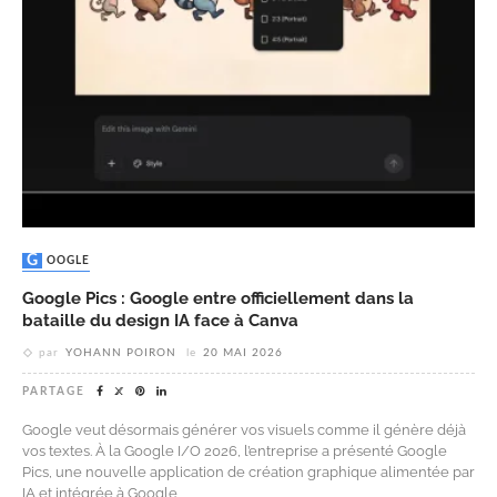
GOOGLE
Google Pics : Google entre officiellement dans la
bataille du design IA face à Canva
par
YOHANN POIRON
le
20 MAI 2026
PARTAGE
Google veut désormais générer vos visuels comme il génère déjà
vos textes. À la Google I/O 2026, l’entreprise a présenté Google
Pics, une nouvelle application de création graphique alimentée par
IA et intégrée à Google