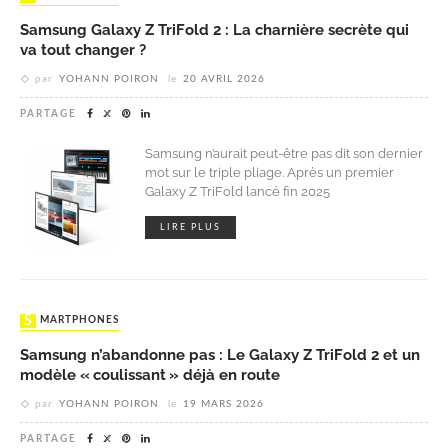
Samsung Galaxy Z TriFold 2 : La charnière secrète qui
va tout changer ?
par
YOHANN POIRON
le
20 AVRIL 2026
PARTAGE
Samsung n’aurait peut-être pas dit son dernier
mot sur le triple pliage. Après un premier
Galaxy Z TriFold lancé fin 2025
LIRE PLUS
SMARTPHONES
Samsung n’abandonne pas : Le Galaxy Z TriFold 2 et un
modèle « coulissant » déjà en route
par
YOHANN POIRON
le
19 MARS 2026
PARTAGE