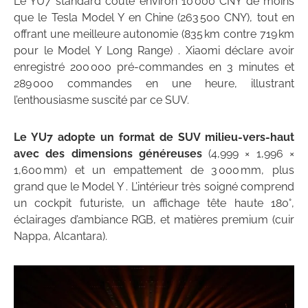
Le YU7 standard coûte environ 10 000 CNY de moins
que le Tesla Model Y en Chine (263 500 CNY), tout en
offrant une meilleure autonomie (835 km contre 719 km
pour le Model Y Long Range) . Xiaomi déclare avoir
enregistré 200 000 pré-commandes en 3 minutes et
289 000 commandes en une heure, illustrant
l’enthousiasme suscité par ce SUV.
Le YU7 adopte un format de SUV milieu-vers-haut
avec des dimensions généreuses
(4,999 × 1,996 ×
1,600 mm) et un empattement de 3 000 mm, plus
grand que le Model Y . L’intérieur très soigné comprend
un cockpit futuriste, un affichage tête haute 180°,
éclairages d’ambiance RGB, et matières premium (cuir
Nappa, Alcantara).