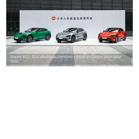
Xiaomi YU7 : SUV électrique premium « Made in China » pour défier
Tesla