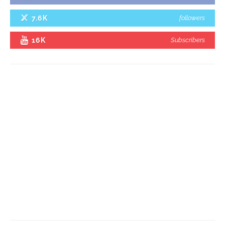
7.6K
followers
16K
Subscribers