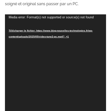
soigné et original sans passer par un PC.
Lecteur
Media error: Format(s) not supported or source(s) not found
vidéo
Télécharger le fichier: https://www.blog-nouvelles-technologies.fr/wp-
content/uploads/2025/05/video-tune2-pc.mp4?_=1