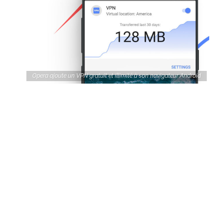
Opera ajoute un VPN gratuit et illimité à son navigateur Android