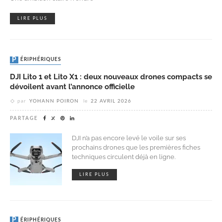
LIRE PLUS
PÉRIPHÉRIQUES
DJI Lito 1 et Lito X1 : deux nouveaux drones compacts se
dévoilent avant l’annonce officielle
par
YOHANN POIRON
le
22 AVRIL 2026
PARTAGE
DJI n’a pas encore levé le voile sur ses
prochains drones que les premières fiches
techniques circulent déjà en ligne.
LIRE PLUS
PÉRIPHÉRIQUES