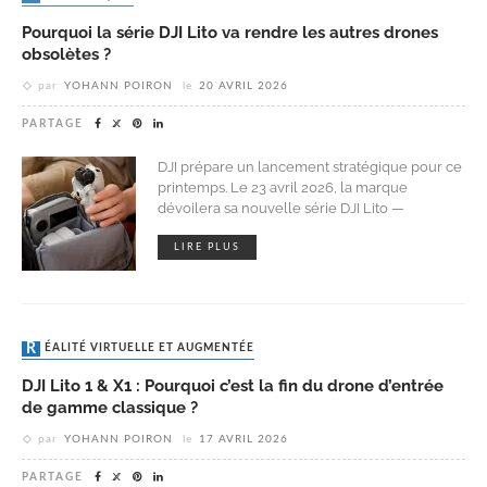
Pourquoi la série DJI Lito va rendre les autres drones
obsolètes ?
par
YOHANN POIRON
le
20 AVRIL 2026
PARTAGE
DJI prépare un lancement stratégique pour ce
printemps. Le 23 avril 2026, la marque
dévoilera sa nouvelle série DJI Lito —
LIRE PLUS
RÉALITÉ VIRTUELLE ET AUGMENTÉE
DJI Lito 1 & X1 : Pourquoi c’est la fin du drone d’entrée
de gamme classique ?
par
YOHANN POIRON
le
17 AVRIL 2026
PARTAGE