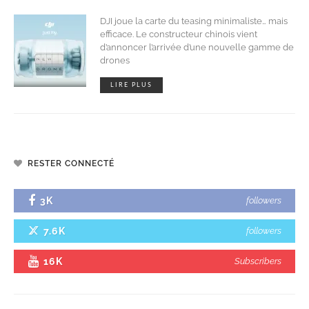
DJI joue la carte du teasing minimaliste… mais
efficace. Le constructeur chinois vient
d’annoncer l’arrivée d’une nouvelle gamme de
drones
LIRE PLUS
RESTER CONNECTÉ
3K
followers
7.6K
followers
16K
Subscribers