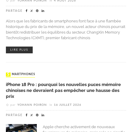
par
YOHANN POIRON
le
4 AOÛT 2026
PARTAGE
Alors que les fabricants de smartphones font face à une flambée
historique du prix de la mémoire, un nouvel acteur chinois pourrait
bientôt redistribuer les équilibres du secteur. ChangXin Memory
Technologies (CXMT), premier fabricant chinois
LIRE PLUS
SMARTPHONES
iPhone 18 Pro : pourquoi les nouvelles puces mémoire
chinoises ne devraient pas empêcher une hausse des
prix
par
YOHANN POIRON
le
16 JUILLET 2026
PARTAGE
Apple cherche activement de nouveaux