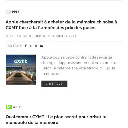
APPLE
Apple chercherait à acheter de la mémoire chinoise à
CXMT face à la flambée des prix des puces
par
YOHANN POIRON
le
5 JUILLET 2026
PARTAGE
Apple pourrait être contraint de revoir sa
stratégie d’approvisionnement en mémoire.
Selon le célèbre analyste Ming-Chi Kuo, la
marque de
LIRE PLUS
MOBILE
Qualcomm + CXMT : Le plan secret pour briser le
monopole de la mémoire