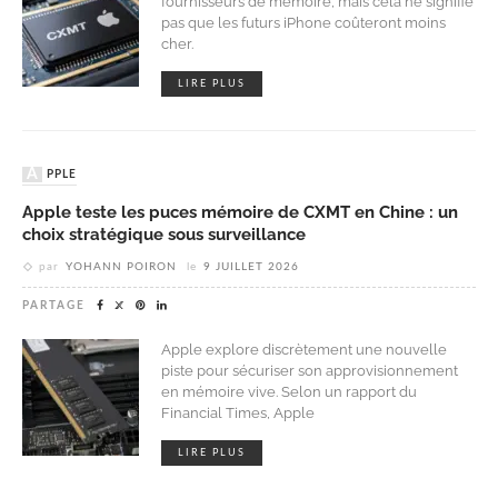
fournisseurs de mémoire, mais cela ne signifie
pas que les futurs iPhone coûteront moins
cher.
LIRE PLUS
APPLE
Apple teste les puces mémoire de CXMT en Chine : un
choix stratégique sous surveillance
par
YOHANN POIRON
le
9 JUILLET 2026
PARTAGE
Apple explore discrètement une nouvelle
piste pour sécuriser son approvisionnement
en mémoire vive. Selon un rapport du
Financial Times, Apple
LIRE PLUS