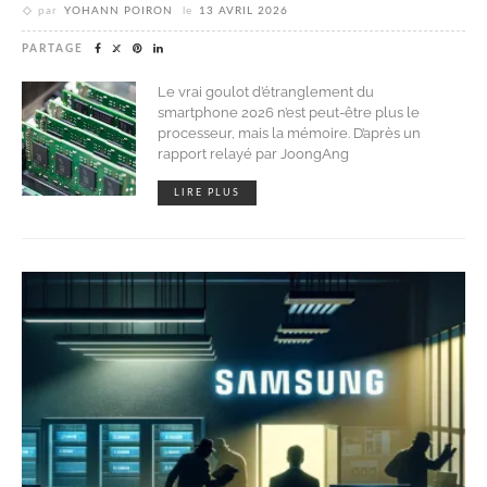
par
YOHANN POIRON
le
13 AVRIL 2026
PARTAGE
Le vrai goulot d’étranglement du
smartphone 2026 n’est peut-être plus le
processeur, mais la mémoire. D’après un
rapport relayé par JoongAng
LIRE PLUS