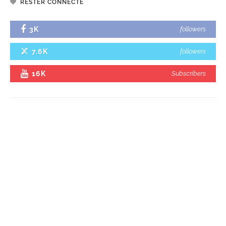
RESTER CONNECTÉ
3K
followers
7.6K
followers
16K
Subscribers