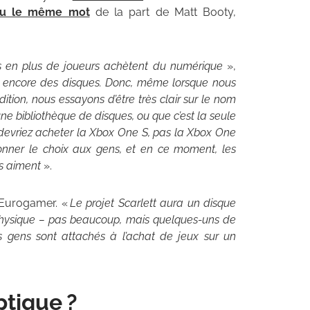
eu le même mot
de la part de Matt Booty,
s en plus de joueurs achètent du numérique
»,
 encore des disques. Donc, même lorsque nous
tion, nous essayons d’être très clair sur le nom
une bibliothèque de disques, ou que c’est la seule
 devriez acheter la Xbox One S, pas la Xbox One
nner le choix aux gens, et en ce moment, les
ns aiment
».
 Eurogamer. «
Le projet Scarlett aura un disque
t physique – pas beaucoup, mais quelques-uns de
 gens sont attachés à l’achat de jeux sur un
ptique ?