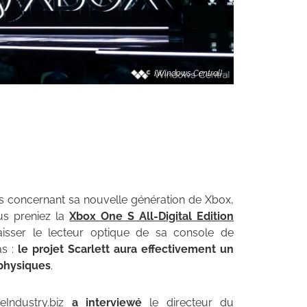
[Windows Central]
ls concernant sa nouvelle génération de Xbox,
ous preniez la
Xbox One S All-Digital Edition
aisser le lecteur optique de sa console de
as :
le projet Scarlett aura effectivement un
 physiques
.
eIndustry.biz
a interviewé
le directeur du