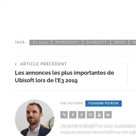
TAGS :
E3 2019
MICROSOFT
SCARLETT
XBOX
X
ARTICLE PRÉCÉDENT
Les annonces les plus importantes de
Ubisoft lors de l’E3 2019
THE AUTHOR
YOHANN POIRON
J’ai fondé le BlogNT en 2010. Autodidacte
toujours poussé ma curiosité sur les suj