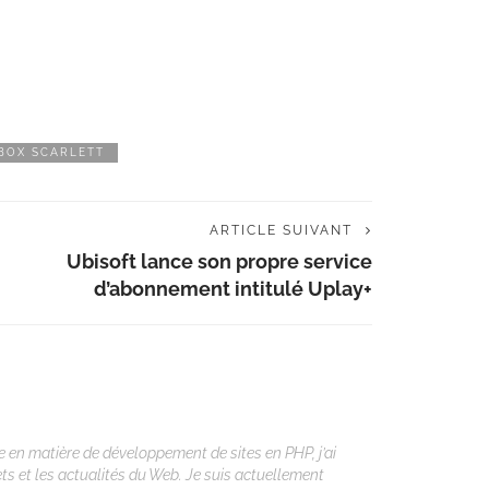
BOX SCARLETT
ARTICLE SUIVANT
Ubisoft lance son propre service
d’abonnement intitulé Uplay+
 en matière de développement de sites en PHP, j’ai
ets et les actualités du Web. Je suis actuellement