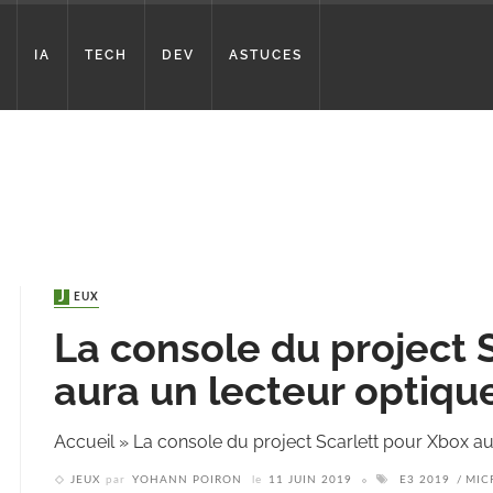
IA
TECH
DEV
ASTUCES
JEUX
La console du project 
aura un lecteur optiqu
Accueil
»
La console du project Scarlett pour Xbox au
JEUX
par
YOHANN POIRON
le
11 JUIN 2019
E3 2019
MIC