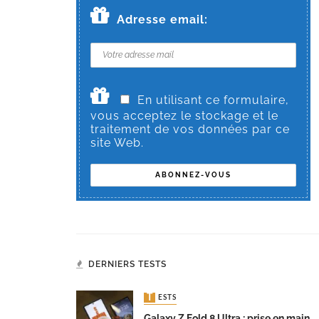
Adresse email:
En utilisant ce formulaire,
vous acceptez le stockage et le
traitement de vos données par ce
site Web.
DERNIERS TESTS
TESTS
Galaxy Z Fold 8 Ultra : prise en main