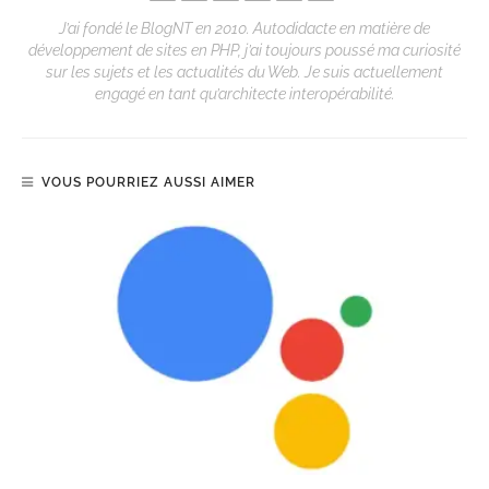
J’ai fondé le BlogNT en 2010. Autodidacte en matière de
développement de sites en PHP, j’ai toujours poussé ma curiosité
sur les sujets et les actualités du Web. Je suis actuellement
engagé en tant qu’architecte interopérabilité.
VOUS POURRIEZ AUSSI AIMER