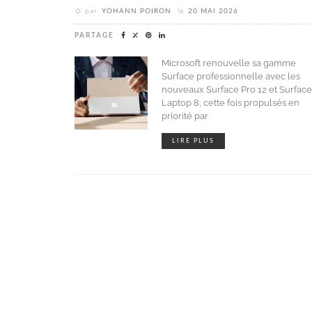
par
YOHANN POIRON
le
20 MAI 2026
PARTAGE
Microsoft renouvelle sa gamme
Surface professionnelle avec les
nouveaux Surface Pro 12 et Surface
Laptop 8, cette fois propulsés en
priorité par
LIRE PLUS