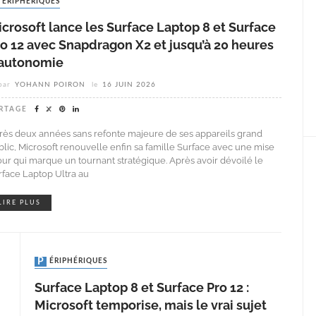
PÉRIPHÉRIQUES
crosoft lance les Surface Laptop 8 et Surface
o 12 avec Snapdragon X2 et jusqu’à 20 heures
’autonomie
par
YOHANN POIRON
le
16 JUIN 2026
RTAGE
rès deux années sans refonte majeure de ses appareils grand
blic, Microsoft renouvelle enfin sa famille Surface avec une mise
jour qui marque un tournant stratégique. Après avoir dévoilé le
rface Laptop Ultra au
LIRE PLUS
PÉRIPHÉRIQUES
Surface Laptop 8 et Surface Pro 12 :
Microsoft temporise, mais le vrai sujet