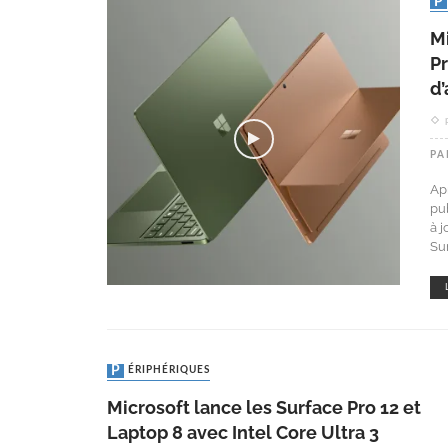
Mi
Pr
d
PA
Ap
pu
à 
Su
PÉRIPHÉRIQUES
Microsoft lance les Surface Pro 12 et
Laptop 8 avec Intel Core Ultra 3