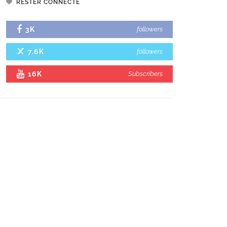
RESTER CONNECTÉ
3K
followers
7.6K
followers
16K
Subscribers