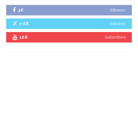
3K
followers
7.6K
followers
16K
Subscribers