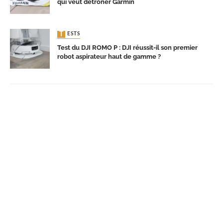
qui veut détrôner Garmin
TESTS
Test du DJI ROMO P : DJI réussit-il son premier
robot aspirateur haut de gamme ?