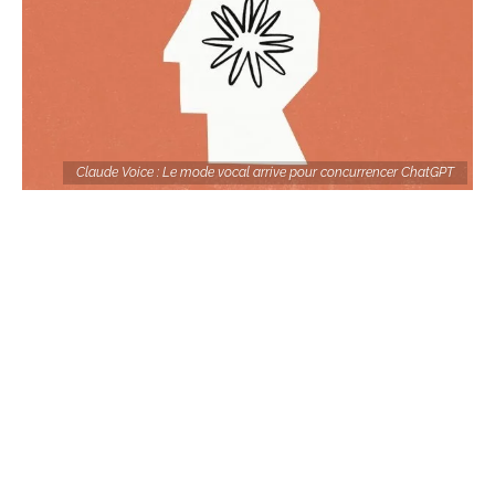
Claude Voice : Le mode vocal arrive pour concurrencer ChatGPT