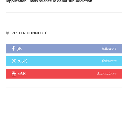
l’application… mais relance le débat sur l’addiction
RESTER CONNECTÉ
3K
followers
7.6K
followers
16K
Subscribers