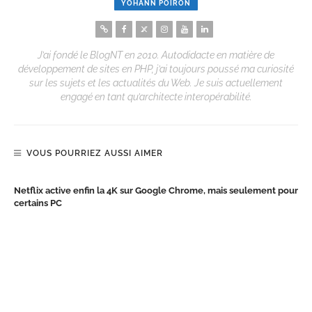
YOHANN POIRON
J’ai fondé le BlogNT en 2010. Autodidacte en matière de
développement de sites en PHP, j’ai toujours poussé ma curiosité
sur les sujets et les actualités du Web. Je suis actuellement
engagé en tant qu’architecte interopérabilité.
VOUS POURRIEZ AUSSI AIMER
Netflix active enfin la 4K sur Google Chrome, mais seulement pour
certains PC