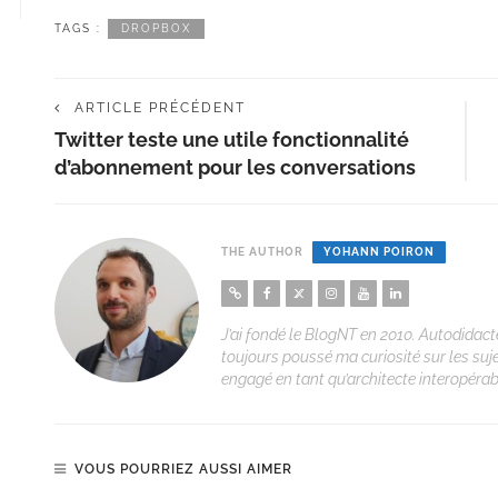
TAGS :
DROPBOX
ARTICLE PRÉCÉDENT
Twitter teste une utile fonctionnalité
d’abonnement pour les conversations
THE AUTHOR
YOHANN POIRON
J’ai fondé le BlogNT en 2010. Autodidacte
toujours poussé ma curiosité sur les suj
engagé en tant qu’architecte interopérabi
VOUS POURRIEZ AUSSI AIMER