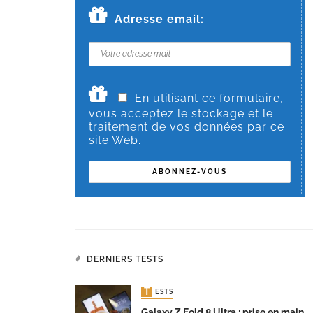
Adresse email:
En utilisant ce formulaire,
vous acceptez le stockage et le
traitement de vos données par ce
site Web.
DERNIERS TESTS
TESTS
Galaxy Z Fold 8 Ultra : prise en main