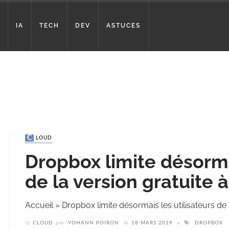
IA
TECH
DEV
ASTUCES
CLOUD
Dropbox limite désormai
de la version gratuite à
Accueil
»
Dropbox limite désormais les utilisateurs de l
CLOUD
par
YOHANN POIRON
le
18 MARS 2019
DROPBOX