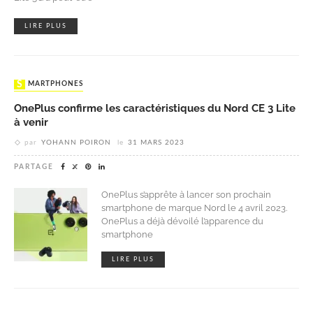
LIRE PLUS
SMARTPHONES
OnePlus confirme les caractéristiques du Nord CE 3 Lite
à venir
par
YOHANN POIRON
le
31 MARS 2023
PARTAGE
OnePlus s’apprête à lancer son prochain
smartphone de marque Nord le 4 avril 2023.
OnePlus a déjà dévoilé l’apparence du
smartphone
LIRE PLUS