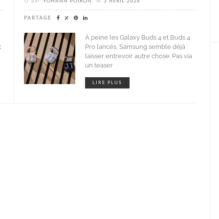
par
YOHANN POIRON
le
3 AVRIL 2026
PARTAGE
À peine les Galaxy Buds 4 et Buds 4
t
Pro lancés, Samsung semble déjà
laisser entrevoir autre chose. Pas via
un teaser
LIRE PLUS