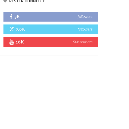
RESTER CONNECTÉ
3K
followers
7.6K
followers
16K
Subscribers