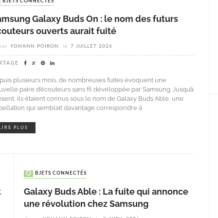
OBJETS CONNECTÉS
amsung Galaxy Buds On : le nom des futurs
outeurs ouverts aurait fuité
par
YOHANN POIRON
le
7 JUILLET 2026
RTAGE
puis plusieurs mois, de nombreuses fuites évoquent une
uvelle paire d’écouteurs sans fil développée par Samsung. Jusqu’à
ésent, ils étaient connus sous le nom de Galaxy Buds Able, une
pellation qui semblait davantage correspondre à
LIRE PLUS
OBJETS CONNECTÉS
t
Galaxy Buds Able : La fuite qui annonce
une révolution chez Samsung