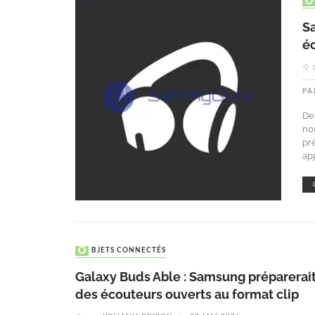
S
éc
PA
De
no
pr
ap
OBJETS CONNECTÉS
Galaxy Buds Able : Samsung préparerai
des écouteurs ouverts au format clip