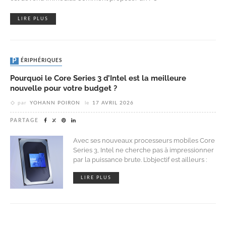
LIRE PLUS
PÉRIPHÉRIQUES
Pourquoi le Core Series 3 d’Intel est la meilleure
nouvelle pour votre budget ?
par
YOHANN POIRON
le
17 AVRIL 2026
PARTAGE
Avec ses nouveaux processeurs mobiles Core
Series 3, Intel ne cherche pas à impressionner
par la puissance brute. L’objectif est ailleurs :
LIRE PLUS