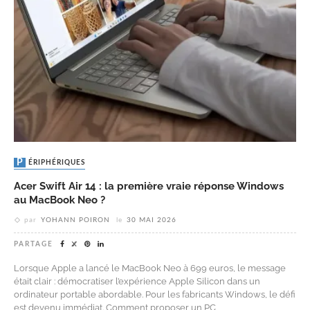
PÉRIPHÉRIQUES
Acer Swift Air 14 : la première vraie réponse Windows
au MacBook Neo ?
par
YOHANN POIRON
le
30 MAI 2026
PARTAGE
Lorsque Apple a lancé le MacBook Neo à 699 euros, le message
était clair : démocratiser l’expérience Apple Silicon dans un
ordinateur portable abordable. Pour les fabricants Windows, le défi
est devenu immédiat. Comment proposer un PC