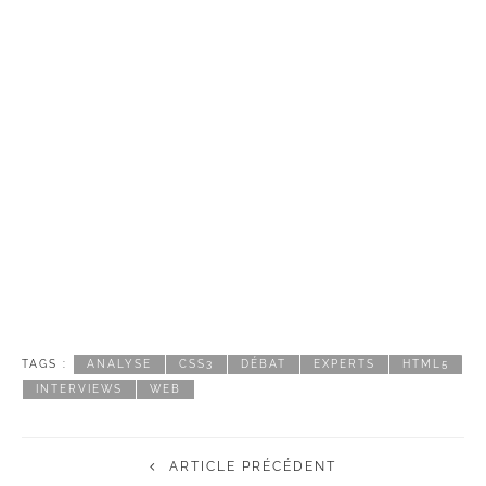
TAGS :
ANALYSE
CSS3
DÉBAT
EXPERTS
HTML5
INTERVIEWS
WEB
ARTICLE PRÉCÉDENT