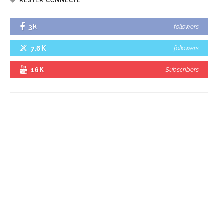
RESTER CONNECTÉ
3K
followers
7.6K
followers
16K
Subscribers