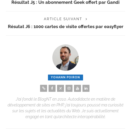
Résultat J5 : Un abonnement Geek offert par Gandi
ARTICLE SUIVANT
Résutat J6 : 1000 cartes de visite offertes par easyflyer
YOHANN POIRON
J’ai fondé le BlogNT en 2010. Autodidacte en matière de
développement de sites en PHP, j’ai toujours poussé ma curiosité
sur les sujets et les actualités du Web. Je suis actuellement
engagé en tant qu’architecte interopérabilité.