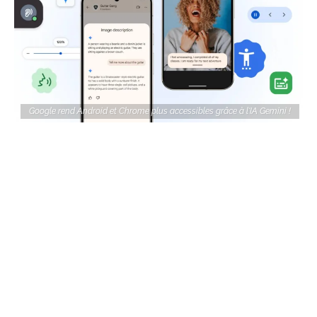
Google rend Android et Chrome plus accessibles grâce à l'IA Gemini !