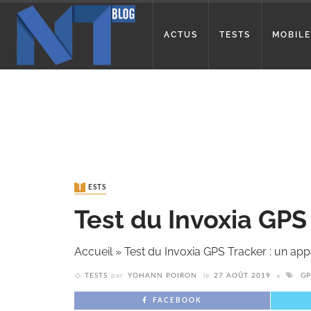
ACTUS
TESTS
MOBILE
TESTS
Test du Invoxia GPS
Accueil
»
Test du Invoxia GPS Tracker : un appa
TESTS
par
YOHANN POIRON
le
27 AOÛT 2019
GP
FACEBOOK