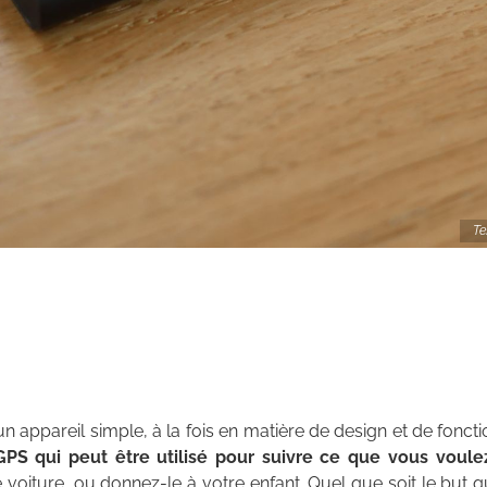
Te
un appareil simple, à la fois en matière de design et de fon
GPS qui peut être utilisé pour suivre ce que vous voul
re voiture, ou donnez-le à votre enfant. Quel que soit le but 