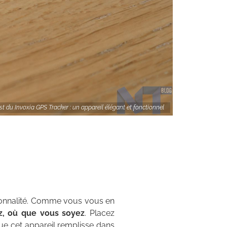
st du Invoxia GPS Tracker : un appareil élégant et fonctionnel
ctionnalité. Comme vous vous en
ez, où que vous
soyez
. Placez
que cet appareil remplisse dans