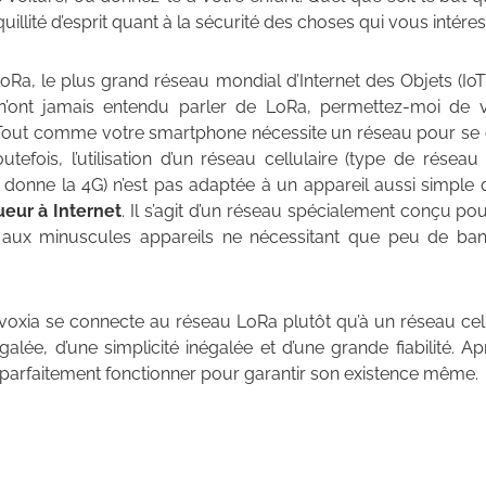
quillité d’esprit quant à la sécurité des choses qui vous intéres
 LoRa, le plus grand réseau mondial d’Internet des Objets (IoT
n’ont jamais entendu parler de LoRa, permettez-moi de 
. Tout comme votre smartphone nécessite un réseau pour se co
tefois, l’utilisation d’un réseau cellulaire (type de réseau
s donne la 4G) n’est pas adaptée à un appareil aussi simple
eur à Internet
. Il s’agit d’un réseau spécialement conçu p
 aux minuscules appareils ne nécessitant que peu de ba
nvoxia se connecte au réseau LoRa plutôt qu’à un réseau cellu
alée, d’une simplicité inégalée et d’une grande fiabilité. Apr
 parfaitement fonctionner pour garantir son existence même.