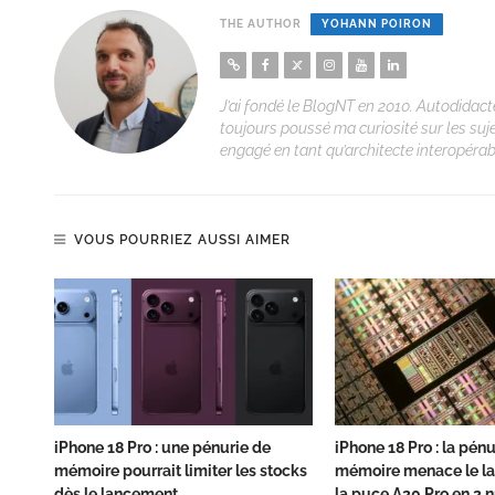
THE AUTHOR
YOHANN POIRON
J’ai fondé le BlogNT en 2010. Autodidacte
toujours poussé ma curiosité sur les suj
engagé en tant qu’architecte interopérabi
VOUS POURRIEZ AUSSI AIMER
iPhone 18 Pro : une pénurie de
iPhone 18 Pro : la pén
mémoire pourrait limiter les stocks
mémoire menace le l
dès le lancement
la puce A20 Pro en 2 