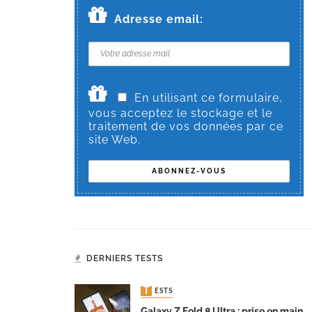
Adresse email:
En utilisant ce formulaire,
vous acceptez le stockage et le
traitement de vos données par ce
site Web.
DERNIERS TESTS
TESTS
Galaxy Z Fold 8 Ultra : prise en main