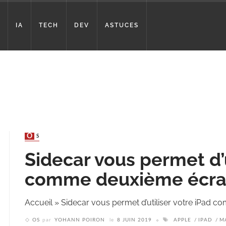
IA
TECH
DEV
ASTUCES
OS
Sidecar vous permet d’u
comme deuxième écran
Accueil
»
Sidecar vous permet d’utiliser votre iPad
OS
par
YOHANN POIRON
le
8 JUIN 2019
APPLE
IPAD
M