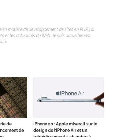
 en matière de développement de sites en PHP, j’ai
ets et les actualités du Web. Je suis actuellement
lité.
urie de
iPhone 20 : Apple miserait sur le
ancement de
design de l’iPhone Air et un
nm
refroidissement à chambre à