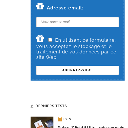
Adresse email:
En utilisant ce formulaire,
vous acceptez le stockage et le
traitement de vos données par ce
site Web.
DERNIERS TESTS
TESTS
Galaxy Z Fold 8 Ultra : prise en main