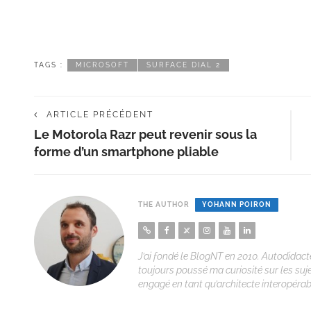
TAGS :
MICROSOFT
SURFACE DIAL 2
ARTICLE PRÉCÉDENT
Le Motorola Razr peut revenir sous la
forme d’un smartphone pliable
THE AUTHOR
YOHANN POIRON
J’ai fondé le BlogNT en 2010. Autodidacte
toujours poussé ma curiosité sur les suj
engagé en tant qu’architecte interopérabi