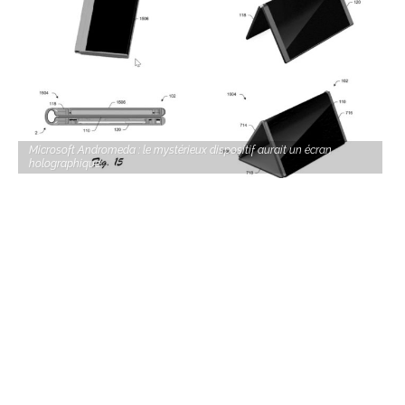
Microsoft Andromeda : le mystérieux dispositif aurait un écran
holographique