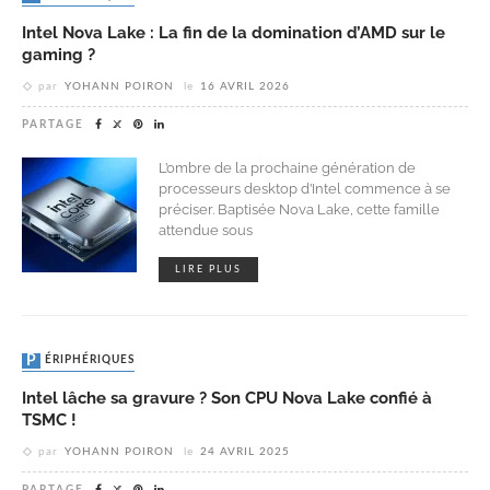
Intel Nova Lake : La fin de la domination d’AMD sur le
gaming ?
par
YOHANN POIRON
le
16 AVRIL 2026
PARTAGE
L’ombre de la prochaine génération de
processeurs desktop d’Intel commence à se
préciser. Baptisée Nova Lake, cette famille
attendue sous
LIRE PLUS
PÉRIPHÉRIQUES
Intel lâche sa gravure ? Son CPU Nova Lake confié à
TSMC !
par
YOHANN POIRON
le
24 AVRIL 2025
PARTAGE