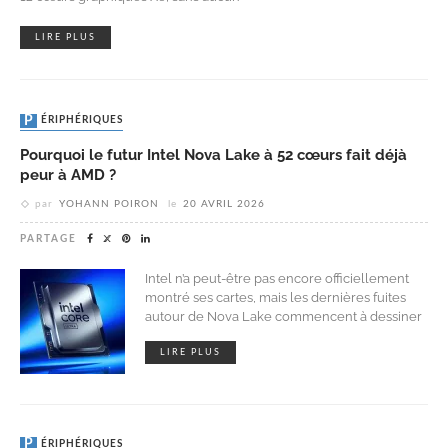
LIRE PLUS
PÉRIPHÉRIQUES
Pourquoi le futur Intel Nova Lake à 52 cœurs fait déjà
peur à AMD ?
par
YOHANN POIRON
le
20 AVRIL 2026
PARTAGE
Intel n’a peut-être pas encore officiellement
montré ses cartes, mais les dernières fuites
autour de Nova Lake commencent à dessiner
LIRE PLUS
PÉRIPHÉRIQUES