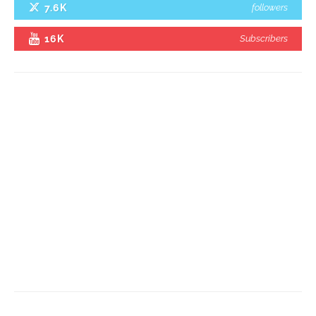
7.6K
followers
16K
Subscribers