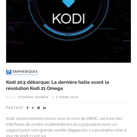
PÉRIPHÉRIQUES
Kodi 20.5 débarque: La dernière halte avant la
révolution Kodi 21 Omega
par
YOHANN POIRON
le
5 MARS 2024
PARTAGE
Kodi, anciennement connu sous le nom de XBMC, est l’une des
interfaces de centre multimédia les plus populaires avec un
support pour une grande variété d’appareils. La prochaine mise à
jour de Kodi 21 est sur