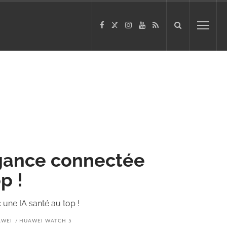
égance connectée
p !
une IA santé au top !
AWEI
HUAWEI WATCH 5