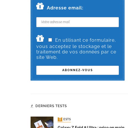
Adresse email:
En utilisant ce formulaire,
vous acceptez le stockage et le
traitement de vos données par ce
site Web.
DERNIERS TESTS
TESTS
Galaxy Z Fold 8 Ultra : prise en main