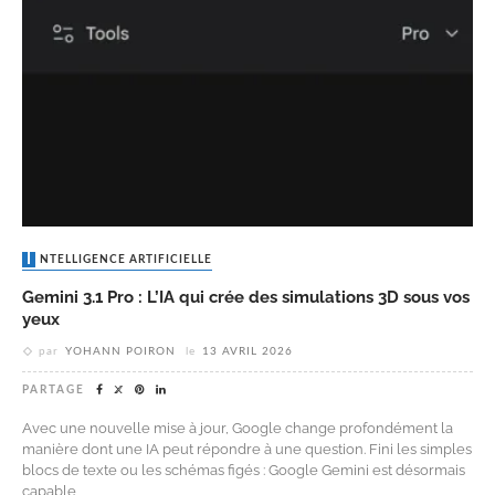
INTELLIGENCE ARTIFICIELLE
Gemini 3.1 Pro : L’IA qui crée des simulations 3D sous vos
yeux
par
YOHANN POIRON
le
13 AVRIL 2026
PARTAGE
Avec une nouvelle mise à jour, Google change profondément la
manière dont une IA peut répondre à une question. Fini les simples
blocs de texte ou les schémas figés : Google Gemini est désormais
capable