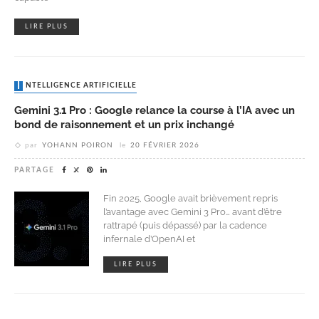
LIRE PLUS
INTELLIGENCE ARTIFICIELLE
Gemini 3.1 Pro : Google relance la course à l’IA avec un
bond de raisonnement et un prix inchangé
par
YOHANN POIRON
le
20 FÉVRIER 2026
PARTAGE
Fin 2025, Google avait brièvement repris
l’avantage avec Gemini 3 Pro… avant d’être
rattrapé (puis dépassé) par la cadence
infernale d’OpenAI et
LIRE PLUS