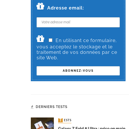
Adresse email:
En utilisant ce formulaire,
vous acceptez le stockage et le
traitement de vos données par ce
site Web.
DERNIERS TESTS
TESTS
Galaxy Z Fold 8 Ultra : prise en main