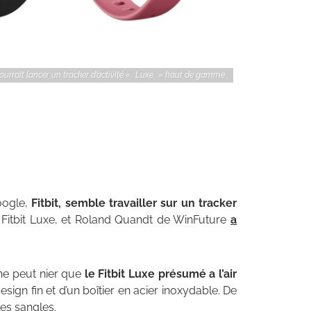
pourrait lancer un tracker d’activité « Luxe » haut de gamme
oogle,
Fitbit, semble travailler sur un tracker
é Fitbit Luxe, et Roland Quandt de WinFuture
a
 ne peut nier que
le Fitbit Luxe présumé a l’air
 design fin et d’un boîtier en acier inoxydable. De
les sangles.