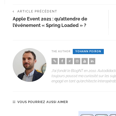
ARTICLE PRÉCÉDENT
Apple Event 2021 : qu’attendre de
l’événement « Spring Loaded » ?
THE AUTHOR
YOHANN POIRON
J’ai fondé le BlogNT en 2010. Autodidacte
toujours poussé ma curiosité sur les suj
engagé en tant qu’architecte interopérabi
VOUS POURRIEZ AUSSI AIMER