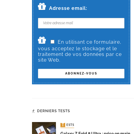
Adresse email:
En utilisant ce formulaire,
vous acceptez le stockage et le
traitement de vos données par ce
site Web.
DERNIERS TESTS
TESTS
Galaxy Z Fold 8 Ultra : prise en main