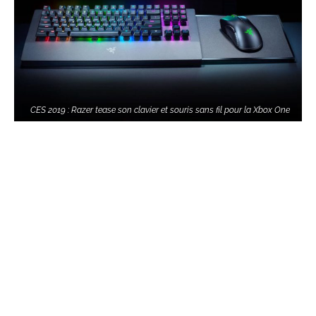
CES 2019 : Razer tease son clavier et souris sans fil pour la Xbox One