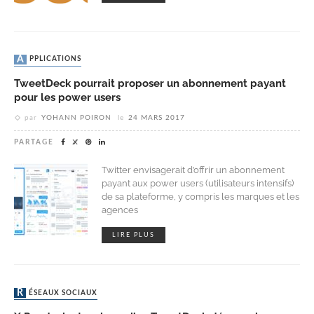
APPLICATIONS
TweetDeck pourrait proposer un abonnement payant
pour les power users
par
YOHANN POIRON
le
24 MARS 2017
PARTAGE
Twitter envisagerait d’offrir un abonnement
payant aux power users (utilisateurs intensifs)
de sa plateforme, y compris les marques et les
agences
LIRE PLUS
RÉSEAUX SOCIAUX