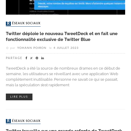
RÉSEAUX SOCIAUX
Twitter déploie le nouveau TweetDeck et en fait une
fonctionnalité exclusive de Twitter Blue
par
YOHANN POIRON
le
4 JUILLET 2023
PARTAGE
TweetDeck a été la source de nombreux drames en ce début de
semaine, les utilisateurs se réveillant avec une application Web
complètement inutilisable. Personne ne savait ce qui se passait,
mais la spéculation s’est rapidement
LIRE PLUS
RÉSEAUX SOCIAUX
Twitter travaille sur une grande refonte de TweetDeck