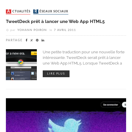
ACTUALITÉS
RÉSEAUX SOCIAUX
TweetDeck prêt à lancer une Web App HTML5
par
YOHANN POIRON
le
7 AVRIL 2011
PARTAGE
Une petite traduction pour une nouvelle forte
intéressante. TweetDeck serait prêt à lancer
une Web App HTML5. Lorsque TweetDeck a
LIRE PLUS