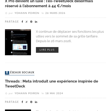
X Pro devient un luxe : l’ex-TweetDeck désormais
réservé à l’abonnement à 44 €/mois
par
YOHANN POIRON
le
26 MARS 2026
PARTAGE
X continue de déplacer ses fonctions les plus
utiles vers le sommet de sa grille tarifaire.
Depuis le 26 mars 2026,
LIRE PLUS
RÉSEAUX SOCIAUX
Threads : Meta introduit une expérience inspirée de
TweetDeck
par
YOHANN POIRON
le
18 MAI 2024
PARTAGE