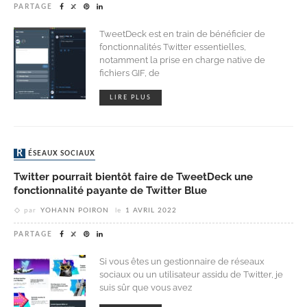
PARTAGE
TweetDeck est en train de bénéficier de
fonctionnalités Twitter essentielles,
notamment la prise en charge native de
fichiers GIF, de
LIRE PLUS
RÉSEAUX SOCIAUX
Twitter pourrait bientôt faire de TweetDeck une
fonctionnalité payante de Twitter Blue
par
YOHANN POIRON
le
1 AVRIL 2022
PARTAGE
Si vous êtes un gestionnaire de réseaux
sociaux ou un utilisateur assidu de Twitter, je
suis sûr que vous avez