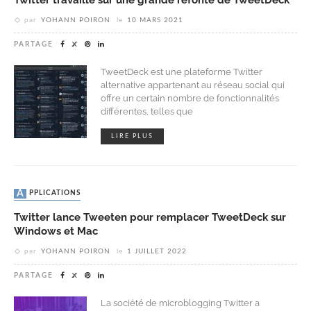
par
YOHANN POIRON
le
10 MARS 2021
PARTAGE
TweetDeck est une plateforme Twitter
alternative appartenant au réseau social qui
offre un certain nombre de fonctionnalités
différentes, telles que
LIRE PLUS
APPLICATIONS
Twitter lance Tweeten pour remplacer TweetDeck sur
Windows et Mac
par
YOHANN POIRON
le
1 JUILLET 2022
PARTAGE
La société de microblogging Twitter a