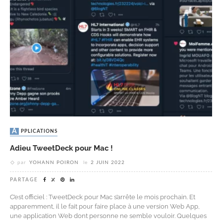
APPLICATIONS
Adieu TweetDeck pour Mac !
par
YOHANN POIRON
le
2 JUIN 2022
PARTAGE
C’est officiel : TweetDeck pour Mac s’arrête le mois prochain. Et
apparemment, il le fait pour faire place à une version Web App,
une application Web dont personne ne semble vouloir. Quelques