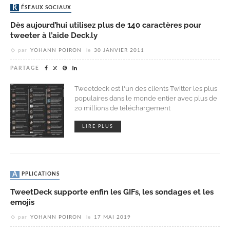
RÉSEAUX SOCIAUX
Dès aujourd’hui utilisez plus de 140 caractères pour
tweeter à l’aide Deck.ly
par
YOHANN POIRON
le
30 JANVIER 2011
PARTAGE
Tweetdeck est l'un des clients Twitter les plus
populaires dans le monde entier avec plus de
20 millions de téléchargement
LIRE PLUS
APPLICATIONS
TweetDeck supporte enfin les GIFs, les sondages et les
emojis
par
YOHANN POIRON
le
17 MAI 2019