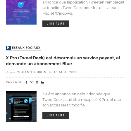
annoncé que l’application Tweeten remplaçait
sa fonction TweetDeck pour les utilisateurs
Mac et Windows.
LIRE PLUS
RÉSEAUX SOCIAUX
X Pro (TweetDeck) est désormais un service payant, et
demande un abonnement Blue
par
YOHANN POIRON
le
16 AOÛT 2023
PARTAGE
Il a été annoncé en début d’année que
TweetDeck allait être rebaptisé X Pro, et que
son accès serait modifié,
LIRE PLUS