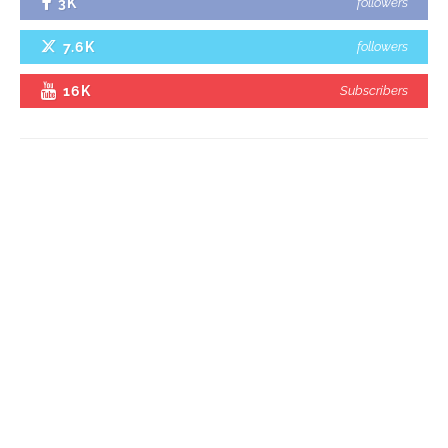
3K
followers
7.6K
followers
16K
Subscribers