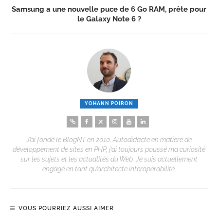
Samsung a une nouvelle puce de 6 Go RAM, prête pour
le Galaxy Note 6 ?
YOHANN POIRON
J’ai fondé le BlogNT en 2010. Autodidacte en matière de
développement de sites en PHP, j’ai toujours poussé ma curiosité
sur les sujets et les actualités du Web. Je suis actuellement
engagé en tant qu’architecte interopérabilité.
VOUS POURRIEZ AUSSI AIMER